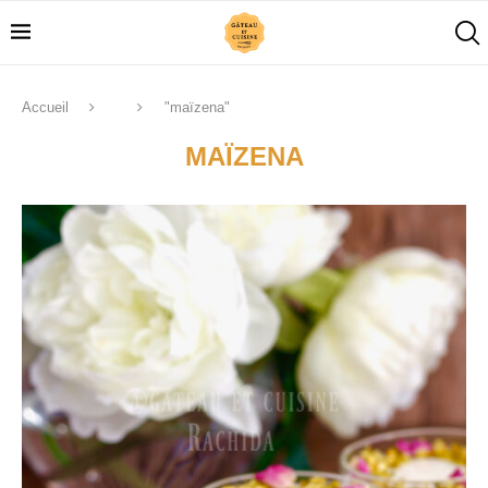
Accueil
"maïzena"
MAÏZENA