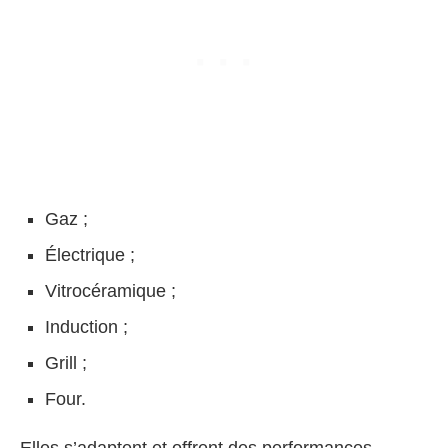
Gaz ;
Électrique ;
Vitrocéramique ;
Induction ;
Grill ;
Four.
Elles s’adaptent et offrent des performances