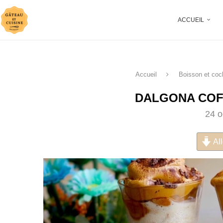
ACCUEIL
Accueil
Boisson et cock
DALGONA COF
24 o
All