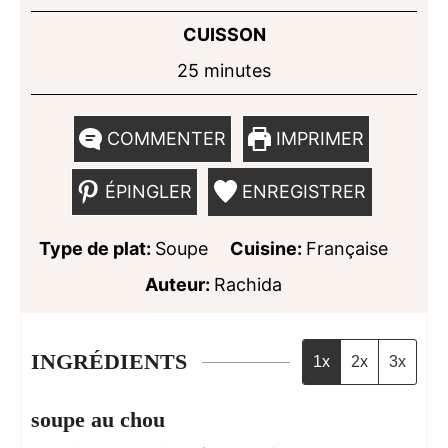
CUISSON
minutes
25
minutes
COMMENTER
IMPRIMER
ÉPINGLER
ENREGISTRER
Type de plat:
Soupe
Cuisine:
Française
Auteur:
Rachida
INGRÉDIENTS
1x
2x
3x
soupe au chou