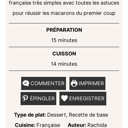
française très simples avec toutes les astuces
pour réussir les macarons du premier coup
PRÉPARATION
minutes
15
minutes
CUISSON
minutes
14
minutes
COMMENTER
IMPRIMER
ÉPINGLER
ENREGISTRER
Type de plat:
Dessert, Recette de base
Cuisine:
Française
Auteur:
Rachida