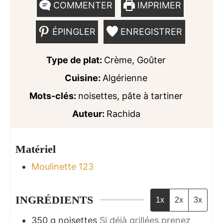
COMMENTER
IMPRIMER
ÉPINGLER
ENREGISTRER
Type de plat:
Crème, Goûter
Cuisine:
Algérienne
Mots-clés:
noisettes, pâte à tartiner
Auteur:
Rachida
Matériel
Moulinette 123
INGRÉDIENTS
1x
2x
3x
350
g
noisettes
Si déjà grillées prenez