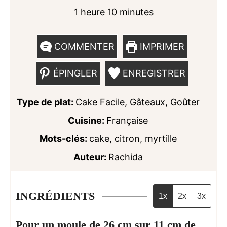
heure
minutes
1
heure
10
minutes
COMMENTER
IMPRIMER
ÉPINGLER
ENREGISTRER
Type de plat:
Cake Facile, Gâteaux, Goûter
Cuisine:
Française
Mots-clés:
cake, citron, myrtille
Auteur:
Rachida
INGRÉDIENTS
1x
2x
3x
Pour un moule de 26 cm sur 11 cm de