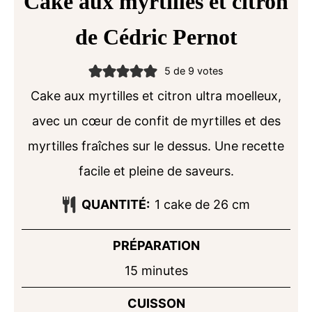
Cake aux myrtilles et citron
de Cédric Pernot
5
de
9
votes
Cake aux myrtilles et citron ultra moelleux,
avec un cœur de confit de myrtilles et des
myrtilles fraîches sur le dessus. Une recette
facile et pleine de saveurs.
QUANTITÉ:
1
cake de 26 cm
PRÉPARATION
minutes
15
minutes
CUISSON