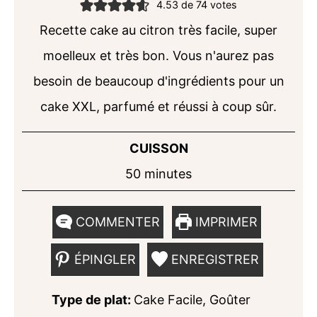
4.53
de
74
votes
Recette cake au citron très facile, super
moelleux et très bon. Vous n'aurez pas
besoin de beaucoup d'ingrédients pour un
cake XXL, parfumé et réussi à coup sûr.
CUISSON
minutes
50
minutes
COMMENTER
IMPRIMER
ÉPINGLER
ENREGISTRER
Type de plat:
Cake Facile, Goûter