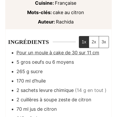
Cuisine:
Française
Mots-clés:
cake au citron
Auteur:
Rachida
INGRÉDIENTS
1x
2x
3x
Pour un moule à cake de 30 sur 11 cm
5
gros oeufs ou 6 moyens
265
g
sucre
170
ml
d’huile
2
sachets
levure chimique
(14 g en tout )
2
cuillères à soupe
zeste de citron
70
ml
jus de citron