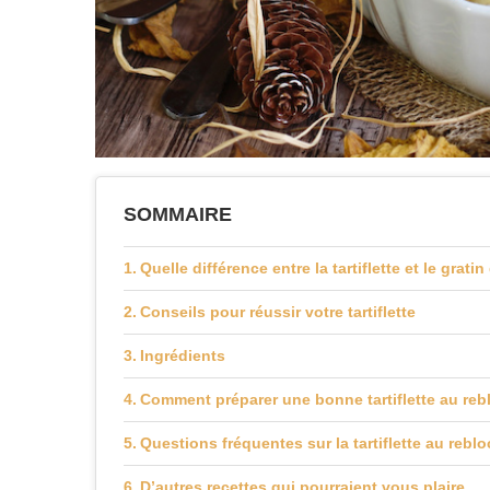
SOMMAIRE
Quelle différence entre la tartiflette et le grat
Conseils pour réussir votre tartiflette
Ingrédients
Comment préparer une bonne tartiflette au re
Questions fréquentes sur la tartiflette au rebl
D’autres recettes qui pourraient vous plaire