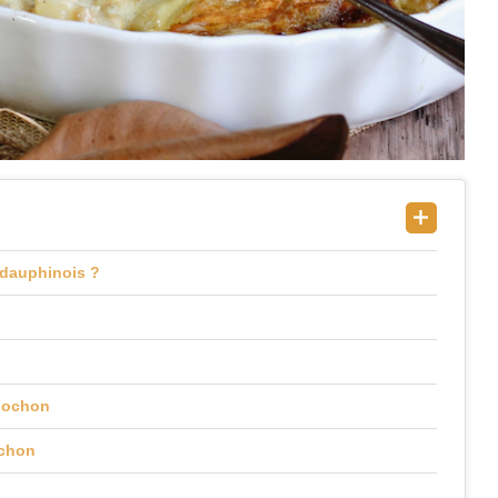
in dauphinois ?
blochon
ochon