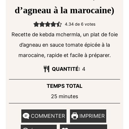
d’agneau à la marocaine)
4.34
de
6
votes
Recette de kebda mchermla, un plat de foie
d’agneau en sauce tomate épicée à la
marocaine, rapide et facile à préparer.
QUANTITÉ:
4
TEMPS TOTAL
minutes
25
minutes
COMMENTER
IMPRIMER