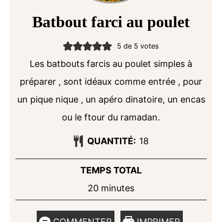
Batbout farci au poulet
5
de
5
votes
Les batbouts farcis au poulet simples à
préparer , sont idéaux comme entrée , pour
un pique nique , un apéro dinatoire, un encas
ou le ftour du ramadan.
QUANTITÉ:
18
TEMPS TOTAL
minutes
20
minutes
COMMENTER
IMPRIMER