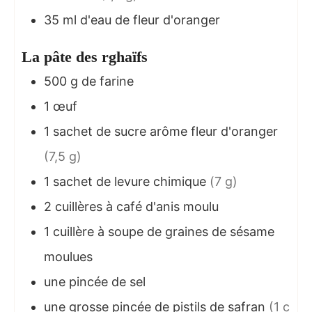
35
ml
d'eau de fleur d'oranger
La pâte des rghaïfs
500
g
de farine
1
œuf
1
sachet de sucre arôme fleur d'oranger
(7,5 g)
1
sachet de levure chimique
(7 g)
2
cuillères à café d'anis moulu
1
cuillère à soupe de graines de sésame
moulues
une pincée de sel
une grosse pincée de pistils de safran
(1 c