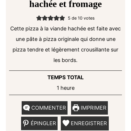
hachée et fromage
5
de
10
votes
Cette pizza à la viande hachée est faite avec
une pâte à pizza originale qui donne une
pizza tendre et légèrement crousillante sur
les bords.
TEMPS TOTAL
heure
1
heure
COMMENTER
IMPRIMER
ÉPINGLER
ENREGISTRER