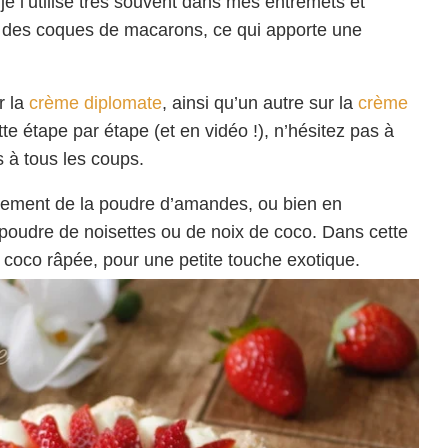
 je l’utilise très souvent dans mes entremets et
lle des coques de macarons, ce qui apporte une
r la
crème diplomate
, ainsi qu’un autre sur la
crème
tte étape par étape (et en vidéo !), n’hésitez pas à
s à tous les coups.
quement de la poudre d’amandes, ou bien en
a poudre de noisettes ou de noix de coco. Dans cette
de coco râpée, pour une petite touche exotique.