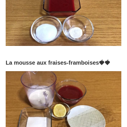
La mousse aux fraises-framboises🍓🍓