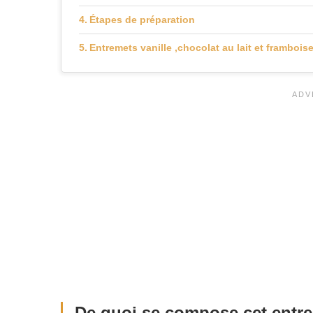
Étapes de préparation
Entremets vanille ,chocolat au lait et frambois
De quoi se compose cet entr