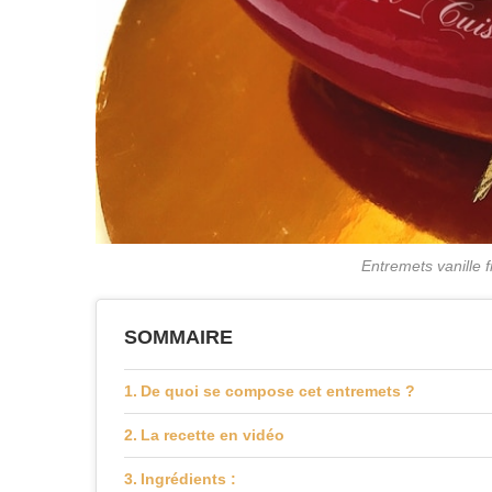
Entremets vanille 
SOMMAIRE
De quoi se compose cet entremets ?
La recette en vidéo
Ingrédients :