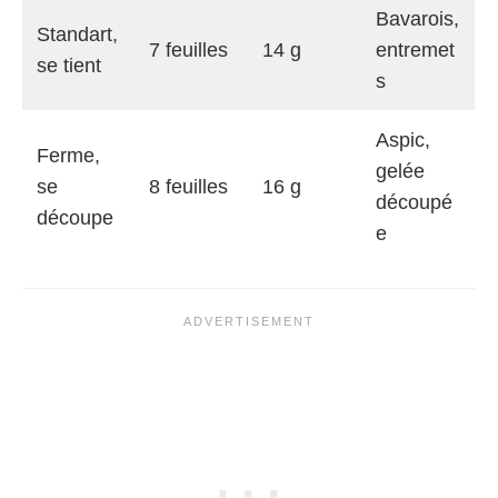
Bavarois,
Standart,
7 feuilles
14 g
entremet
se tient
s
Aspic,
Ferme,
gelée
se
8 feuilles
16 g
découpé
découpe
e